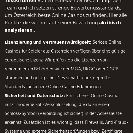
Testkriterien
von entscheidender Bedeutung. Mein
Team und ich setzen strenge Bewertungsstandards,
um Österreich beste Online Casinos zu finden. Hier alle
Punkte, die wir im Laufe einer Bewertung
akribisch
analysieren
:
Lizenzierung und Vertrauenswürdigkeit:
Seriöse Online
Casinos für Spieler aus Österreich verfügen über eine gültige
europäische Lizenz. Wir prüfen, ob die Lizenzen von
renommierten Behörden wie der MGA, UKGC oder CGCB
stammen und gültig sind. Dies schafft klare, geprüfte
Standards für sichere Online Casino Erfahrungen.
Sicherheit und Datenschutz:
Ein sicheres Online Casino
nutzt moderne SSL-Verschlüsselung, die du an einem
Schloss-Symbol (Verbindung ist sicher) in der Adressleiste
erkennst. Zusätzlich ist es wichtig, dass Firewalls, Anti-Fraud-
Systeme und externe Sicherheitsprüfungen bzw. Zertifikate