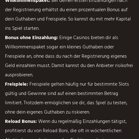
Willkommenspaket:
Bei deinen ersten Einzahlungen nach
der Registrierung erhältst du einen prozentualen Bonus auf
dein Guthaben und Freispiele. So kannst du mit mehr Kapital
ins Spiel starten.
Bonus ohne Einzahlung:
Einige Casinos bieten dir als
Willkommenspaket sogar ein kleines Guthaben oder
Freispiele an, ohne dass du nach der Registrierung eigenes
Geld einzahlen musst. Damit kannst du den Anbieter risikofrei
ausprobieren.
Freispiele:
Freispiele gelten häufig nur für bestimmte Slots
gültig und Gewinne sind auf einen bestimmten Betrag
limitiert. Trotzdem ermöglichen sie dir, das Spiel zu testen,
ohne dein eigenes Guthaben zu riskieren.
Reload Bonus:
Wenn du regelmäßig Einzahlungen tätigst,
profitierst du von Reload Boni, die oft in wöchentlichen