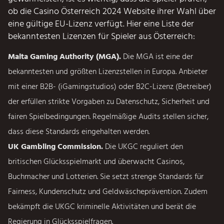
gewährleisten, ist es wichtig, dass die Spieler prüfen,
ob die Casino Österreich 2024 Website ihrer Wahl über
eine gültige EU-Lizenz verfügt. Hier eine Liste der
bekanntesten Lizenzen für Spieler aus Österreich:
Malta Gaming Authority (MGA).
Die MGA ist eine der
bekanntesten und größten Lizenzstellen in Europa. Anbieter
mit einer B2B- (iGamingstudios) oder B2C-Lizenz (Betreiber)
der erfüllen strikte Vorgaben zu Datenschutz, Sicherheit und
fairen Spielbedingungen. Regelmäßige Audits stellen sicher,
dass diese Standards eingehalten werden.
UK Gambling Commission.
Die UKGC reguliert den
britischen Glücksspielmarkt und überwacht Casinos,
Buchmacher und Lotterien. Sie setzt strenge Standards für
Fairness, Kundenschutz und Geldwäscheprävention. Zudem
bekämpft die UKGC kriminelle Aktivitäten und berät die
Regierung in Glücksspielfragen.