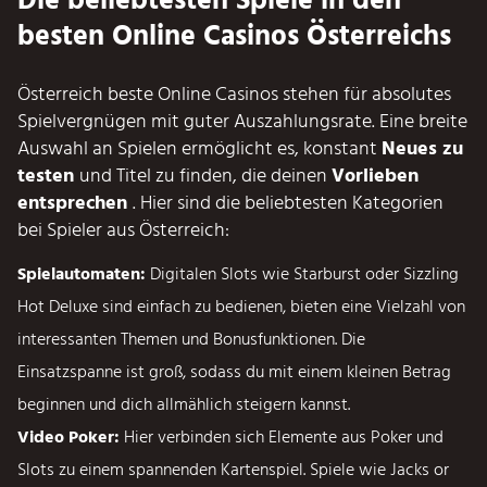
Die beliebtesten Spiele in den
besten Online Casinos Österreichs
Österreich beste Online Casinos stehen für absolutes
Spielvergnügen mit guter Auszahlungsrate. Eine breite
Auswahl an Spielen ermöglicht es, konstant
Neues zu
testen
und Titel zu finden, die deinen
Vorlieben
entsprechen
. Hier sind die beliebtesten Kategorien
bei Spieler aus Österreich:
Spielautomaten:
Digitalen Slots wie Starburst oder Sizzling
Hot Deluxe sind einfach zu bedienen, bieten eine Vielzahl von
interessanten Themen und Bonusfunktionen. Die
Einsatzspanne ist groß, sodass du mit einem kleinen Betrag
beginnen und dich allmählich steigern kannst.
Video Poker:
Hier verbinden sich Elemente aus Poker und
Slots zu einem spannenden Kartenspiel. Spiele wie Jacks or