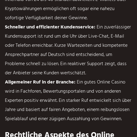
innerhalb von 24 bis 48 Stunden abwickeln. E-Wallets oder
Kryptowährungen ermöglichen oft sogar eine nahezu
sofortige Verfügbarkeit deiner Gewinne.
Schneller und effizienter Kundenservice:
Ein zuverlässiger
Kundensupport ist rund um die Uhr über Live-Chat, E-Mail
oder Telefon erreichbar. Kurze Wartezeiten und kompetente
Ansprechpartner auf Deutsch sind entscheidend, um
Probleme schnell zu lösen. Ein reaktiver Support zeigt, dass
der Anbieter seine Kunden wertschätzt.
Allgemeiner Ruf in der Branche:
Ein gutes Online Casino
wird in Fachforen, Bewertungsportalen und von anderen
Experten positiv erwähnt. Ein starker Ruf entwickelt sich über
Jahre und basiert auf fairen Angeboten, einem reibungslosen
Spielablauf und einer zügigen Auszahlung von Gewinnen.
Rechtliche Aspekte des Online