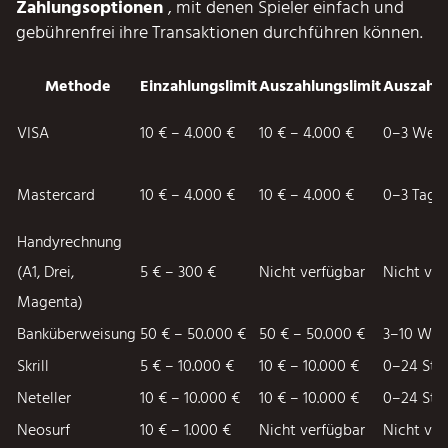
Zahlungsoptionen
, mit denen Spieler einfach und
gebührenfrei ihre Transaktionen durchführen können.
Methode
Einzahlungslimit
Auszahlungslimit
Auszahl
VISA
10 € – 4.000 €
10 € – 4.000 €
0–3 Werk
Mastercard
10 € – 4.000 €
10 € – 4.000 €
0–3 Tage
Handyrechnung
(A1, Drei,
5 € – 300 €
Nicht verfügbar
Nicht ver
Magenta)
Banküberweisung
50 € – 50.000 €
50 € – 50.000 €
3–10 Wer
Skrill
5 € – 10.000 €
10 € – 10.000 €
0–24 Stu
Neteller
10 € – 10.000 €
10 € – 10.000 €
0–24 Stu
Neosurf
10 € – 1.000 €
Nicht verfügbar
Nicht ver