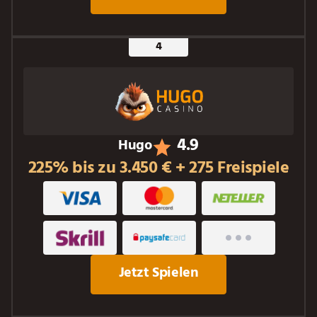
4.9
Hugo
225% bis zu 3.450 € + 275 Freispiele
Jetzt Spielen