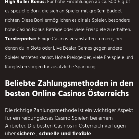
High Roller Bonus:
Für hohe Einzahlungen ab ca. 500 € gibt
es spezielle Boni, die sich an Spieler mit großem Budget
richten. Diese Boni ermöglichen es dir als Spieler, besonders
hohe Casino Bonus Beträge oder viele Freispiele zu erhalten.
Turnierpreise:
Einige Casinos veranstalten Turniere, bei
denen du in Slots oder Live Dealer Games gegen andere
Spieler antreten kannst. Hohe Preisgelder, viele Freispiele und
Ranglisten sorgen für zusätzliche Spannung.
Beliebte Zahlungsmethoden in den
besten Online Casinos Österreichs
Die richtige Zahlungsmethode ist ein wichtiger Aspekt
für ein reibungsloses Casino Spielen bei einem
Anbieter. Die besten Casinos in Österreich verfügen
über
sichere
,
schnelle und flexible