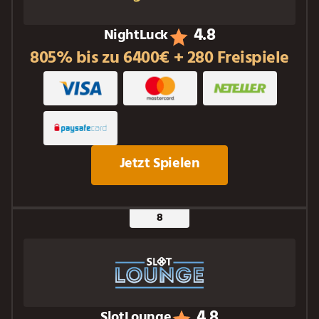
4.8
NightLuck
805% bis zu 6400€ + 280 Freispiele
Jetzt Spielen
SlotLounge